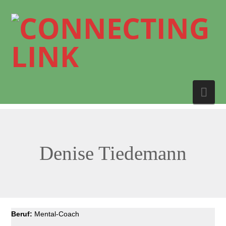
Nav
Denise Tiedemann
Beruf:
Mental-Coach